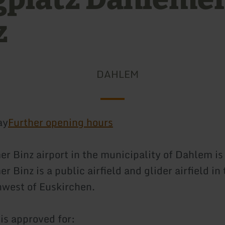
z
DAHLEM
ay
Further opening hours
r Binz airport in the municipality of Dahlem is 
 Binz is a public airfield and glider airfield i
west of Euskirchen.
airfield is appr