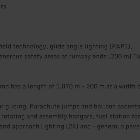
ers
fers:
ield technology, glide angle lighting (PAPI),
generous safety areas at runway ends (200 m) T
and has a length of 1,070 m + 200 m at a width 
for gliding. Parachute jumps and balloon ascents
tating and assembly hangars, fuel station for a
 and approach lighting (24) and - generous pave