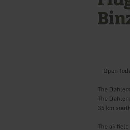
Bin
Open tod
The Dahleme
The Dahlemer
35 km south
The 