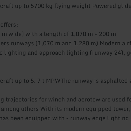
craft up to 5700 kg flying weight Powered glid
 airfield of
m wide) with a length of 1,070 m + 200 m
ders runways (1,070 m and 1,280 m) Modern airf
 lighting and approach lighting (runway 24), 
roval:
craft up to 5. 7 t MPWThe runway is asphalted 
ng trajectories for winch and aerotow are used 
 among others With its modern equipped tower, ro
d has been equipped with - runway edge lighting