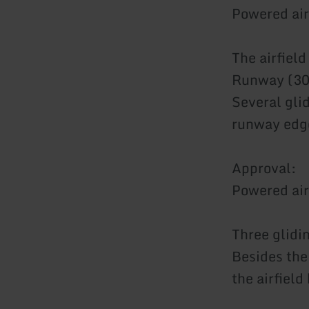
Powered air
The
Runway (30 
Several gli
runway edge
App
Powered air
Three glidi
Besides the
the airfiel