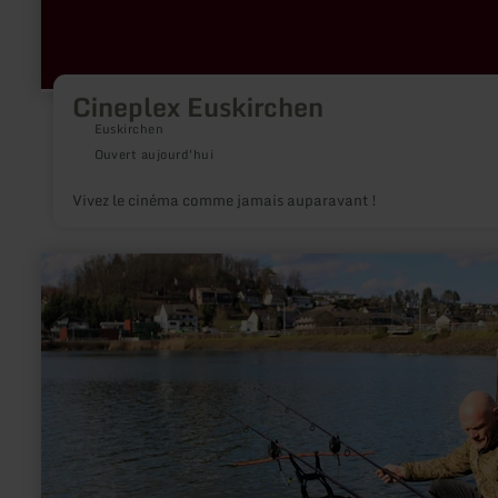
Cineplex Euskirchen
Euskirchen
Ouvert aujourd'hui
Vivez le cinéma comme jamais auparavant !
en
savoir
plus
sur
:
Angeln
am
Rursee