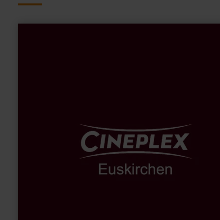
en
savoir
plus
sur
:
Cineplex
Euskirchen