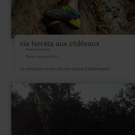
via ferrata aux châteaux
Manderscheid
Ouvert aujourd'hui
La meilleure via ferrata non alpine d'Allemagne !
en
savoir
plus
sur
:
Minigolf
Düren