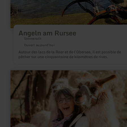
Angeln am Rursee
Simmerath
Ouvert aujourd'hui
Autour des lacs de la Roer et de l'Obersee, il est possible de
pêcher sur une cinquantaine de kilomètres de rives.
en
savoir
plus
sur
:
Lama-
und
Alpakaerlebnisse
am
Nationalpark
Eifel