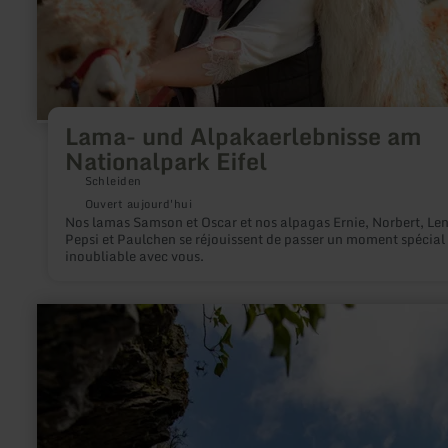
Lama- und Alpakaerlebnisse am
Nationalpark Eifel
Schleiden
Ouvert aujourd'hui
Nos lamas Samson et Oscar et nos alpagas Ernie, Norbert, Len
Pepsi et Paulchen se réjouissent de passer un moment spécial 
inoubliable avec vous.
en
savoir
plus
sur
:
via
ferrata
aux
châteaux