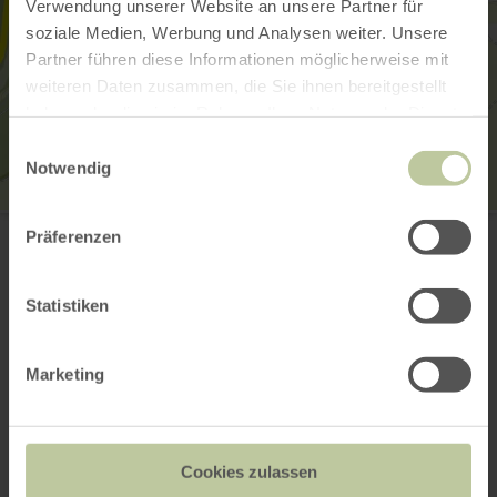
Verwendung unserer Website an unsere Partner für
soziale Medien, Werbung und Analysen weiter. Unsere
Partner führen diese Informationen möglicherweise mit
weiteren Daten zusammen, die Sie ihnen bereitgestellt
haben oder die sie im Rahmen Ihrer Nutzung der Dienste
gesammelt haben.
Einwilligungsauswahl
Notwendig
Fischereiverein Gemünd 1960 e.V.
Präferenzen
Bruchstr. 20
53937 Schleiden-Gemünd
(0049) 2444 3181
Statistiken
E-mail
Planifier votre arrivée
Afficher sur la carte
Marketing
Cookies zulassen