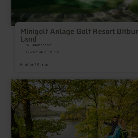
Minigolf Anlage Golf Resort Bitbu
Land
Wißmannsdorf
Ouvert aujourd'hui
Minigolf 9 trous
en
savoir
plus
sur
:
Wildnis-
Trail
im
Nationalpark
Eifel