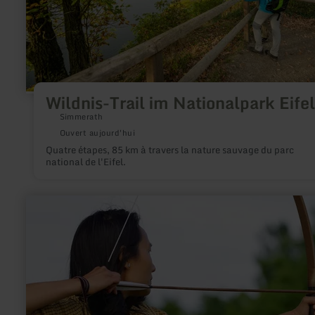
Wildnis-Trail im Nationalpark Eifel
Simmerath
Ouvert aujourd'hui
Quatre étapes, 85 km à travers la nature sauvage du parc
national de l'Eifel.
en
savoir
plus
sur
:
Bogenschießen