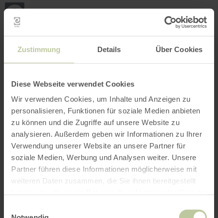
Loca
my
loca
Search location
Open filter
INTERACTIVE MAP
Zustimmung
Details
Über Cookies
Diese Webseite verwendet Cookies
Wir verwenden Cookies, um Inhalte und Anzeigen zu
personalisieren, Funktionen für soziale Medien anbieten
zu können und die Zugriffe auf unsere Website zu
analysieren. Außerdem geben wir Informationen zu Ihrer
Verwendung unserer Website an unsere Partner für
soziale Medien, Werbung und Analysen weiter. Unsere
Partner führen diese Informationen möglicherweise mit
weiteren Daten zusammen, die Sie ihnen bereitgestellt
haben oder die sie im Rahmen Ihrer Nutzung der Dienste
gesammelt haben.
Einwilligungsauswahl
Notwendig