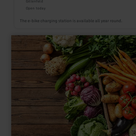
Gillenfeld
Open today
The e-bike charging station is available all year round.
learn
more
about:
Tina's
Dorfladen,
Densborn