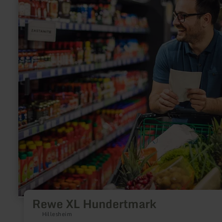
learn
more
about:
Rewe
XL
Hundertmark
Rewe XL Hundertmark
Hillesheim