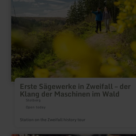
Erste
Sägewerke
in
Zweifall
–
der
Klang
der
Maschinen
im
Wald
Erste Sägewerke in Zweifall – der
Klang der Maschinen im Wald
Stolberg
Open today
Station on the Zweifall history tour