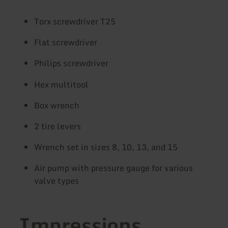
Torx screwdriver T25
Flat screwdriver
Philips screwdriver
Hex multitool
Box wrench
2 tire levers
Wrench set in sizes 8, 10, 13, and 15
Air pump with pressure gauge for various
valve types
Impressions