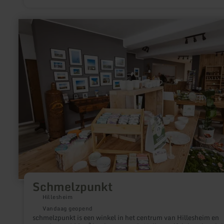
dagen per jaar is het Grand Prix-circuit ook voor
toeristenchauffeurs geopend.
meer
informatie
over:
Schmelzpunkt
Schmelzpunkt
Hillesheim
Vandaag geopend
schmelzpunkt is een winkel in het centrum van Hillesheim en