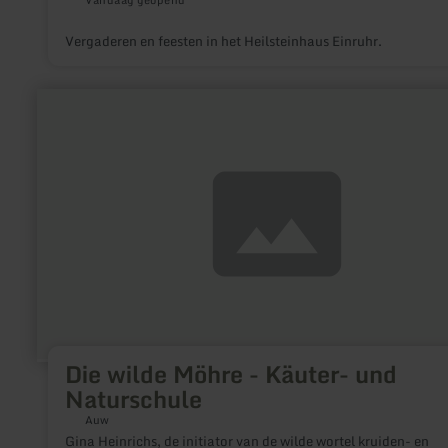
Vergaderen en feesten in het Heilsteinhaus Einruhr.
meer
informatie
over:
Die
wilde
Möhre
-
Käuter-
und
Naturschule
Die wilde Möhre - Käuter- und
Naturschule
Auw
Gina Heinrichs, de initiator van de wilde wortel kruiden- en