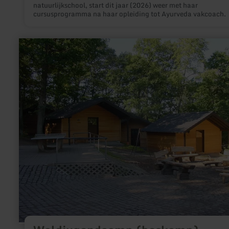
natuurlijkschool, start dit jaar (2026) weer met haar
cursusprogramma na haar opleiding tot Ayurveda vakcoach.
meer
informatie
over:
Waldjugendcamp
(boskamp)
-
Stadtkyll