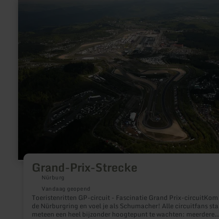
meer
informatie
over:
Grand-
Prix-
Strecke
Grand-Prix-Strecke
Nürburg
Vandaag geopend
Toeristenritten GP-circuit - Fascinatie Grand Prix-circuitKom
de Nürburgring en voel je als Schumacher! Alle circuitfans sta
meteen een heel bijzonder hoogtepunt te wachten: meerdere