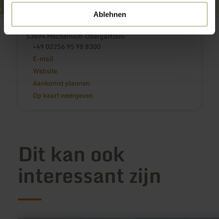
Ablehnen
Krewelshof Eifel
Krewelshof 1
53894 Mechernich-Obergartzem
+49 02256 95 98 8300
E-mail
Website
Aankomst plannen
Op kaart weergeven
Dit kan ook
interessant zijn