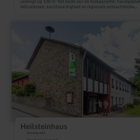
verenigt op 130 m² het beste van de Vulkaaneifel: handgepluk
delicatessen, kunstvaardigheid en regionale ambachtelijke
producten. Als partner van het netwerk "Van Hier – Vulkaaneif
bundelt de winkel de producten van vele regionale producent
van Eifler craftbier tot zelfgemaakte kaarsen en prints met m
meer
van de Eifel, tot glasjuwelen en imkerproducten uit de Eifel. E
informatie
bijzondere service: individueel samengestelde geschenken vo
over:
privé- en zakelijke gelegenheden – met levering binnen een str
Heilsteinhaus
van 100 km rondom Hillesheim. Meer op www.schmelzpunkt.s
Heilsteinhaus
Simmerath
Vandaag geopend