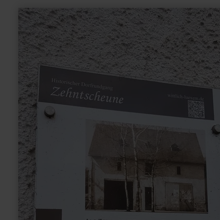
learn
more
about:
Zehntscheune
Lüxem