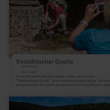
Strotzbüscher Quelle
Strotzbüsch
Open today
In the Westeifel-Moseltal region, hikers will find the
"Strotzbüscher Quelle", a warm mineral water spring. The wat
temperature of this warm spring located in the Ueßbach valley
almost 20°C.
learn
more
about:
Malerischer