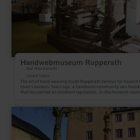
Handwebmuseum Rupperath
Bad Münstereifel
closed today
The art of hand weaving made Rupperath famous far beyond 
town's borders. Years ago, a handloom community was foun
that has earned an excellent reputation. In the museum rooms
spinning wheel still whirs and the loom rattles. Hand-woven i
ranging from the smallest gift to church chasubles are made 
according to the old art.
learn
more
about:
Historic
centre
of
Dudeldorf