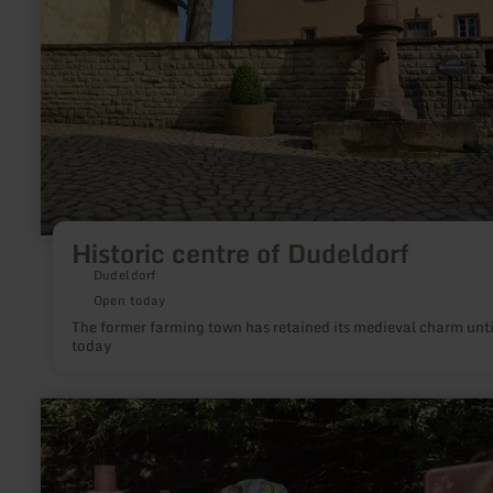
Historic centre of Dudeldorf
Dudeldorf
Open today
The former farming town has retained its medieval charm unti
today
learn
more
about:
Strotzbüscher
Quelle