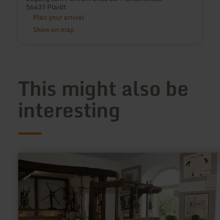
56637 Plaidt
Plan your arrival
Show on map
This might also be
interesting
learn
more
about:
Handwebmuseum
Rupperath