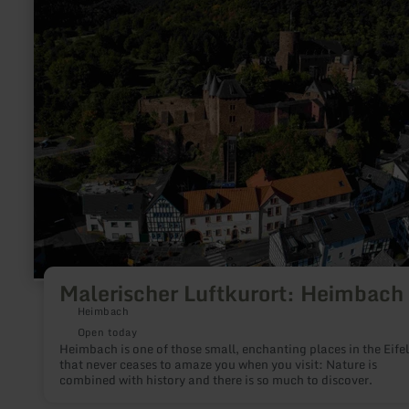
Luftkurort:
Heimbach
Malerischer Luftkurort: Heimbach
Heimbach
Open today
Heimbach is one of those small, enchanting places in the Eifel
that never ceases to amaze you when you visit: Nature is
combined with history and there is so much to discover.