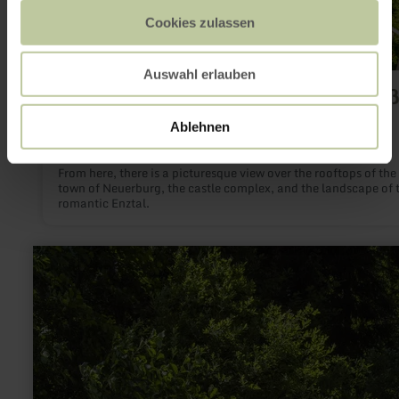
Cookies zulassen
Auswahl erlauben
Aussichtspunkte „Kleine und Gro
Kanzel"
Ablehnen
Neuerburg
Open today
From here, there is a picturesque view over the rooftops of the
town of Neuerburg, the castle complex, and the landscape of 
romantic Enztal.
learn
more
about:
Demerather
Drees