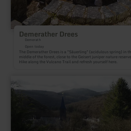
Demerather Drees
Demerath
Open today
The Demerather Drees is a "Säuerling" (acidulous spring) in t
middle of the forest, close to the Geisert juniper nature reserve
Hike along the Vulcano Trail and refresh yourself here.
learn
more
about:
Marienkapelle
Volkesfeld