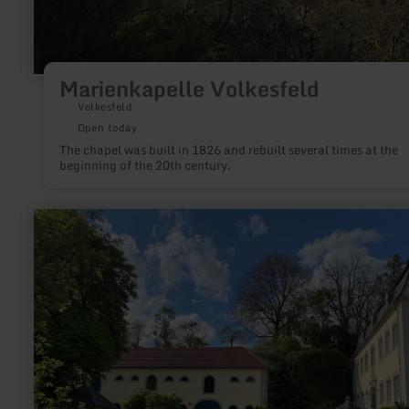
Marienkapelle Volkesfeld
Volkesfeld
Open today
The chapel was built in 1826 and rebuilt several times at the
beginning of the 20th century.
learn
more
about:
Ehemalige
Glashütte
Holsthum