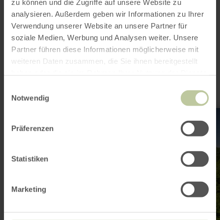
zu können und die Zugriffe auf unsere Website zu
analysieren. Außerdem geben wir Informationen zu Ihrer
Verwendung unserer Website an unsere Partner für
This might also be
soziale Medien, Werbung und Analysen weiter. Unsere
Partner führen diese Informationen möglicherweise mit
interesting
weiteren Daten zusammen, die Sie ihnen bereitgestellt
haben oder die sie im Rahmen Ihrer Nutzung der Dienste
gesammelt haben.
Einwilligungsauswahl
Notwendig
learn
more
about:
Präferenzen
Aussichtspunkte
„Kleine
und
Statistiken
Große
Kanzel"
Marketing