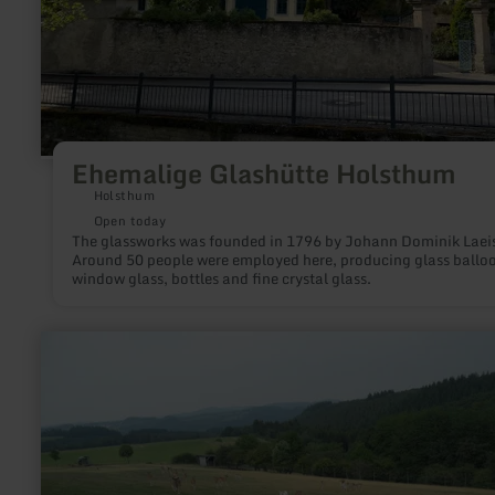
Ehemalige Glashütte Holsthum
Holsthum
Open today
The glassworks was founded in 1796 by Johann Dominik Laeis
Around 50 people were employed here, producing glass ballo
window glass, bottles and fine crystal glass.
learn
more
about:
Panoramic
vue
|
Wildgehege
Winnerath