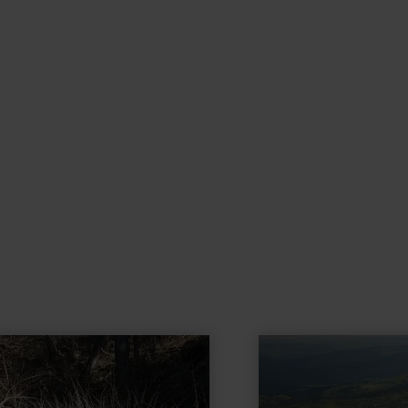
learn
more
about:
Grand-
Prix-