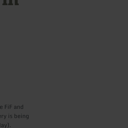
e FiF and
ry is being
May).