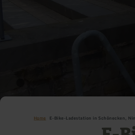
Home
E-Bike-Ladestation in Schönecken, N
E-B