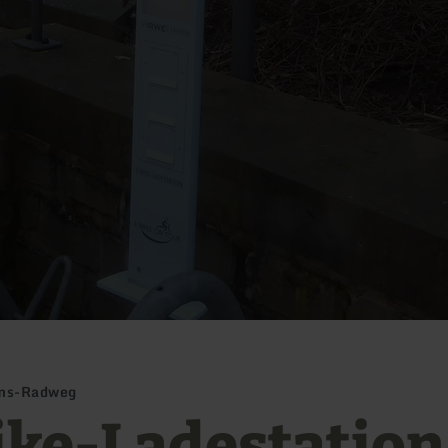
ims-Radweg
ike-Ladestation