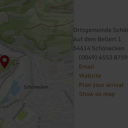
Ortsgemeinde Schö
Auf dem Bellert 1
54614 Schönecken
(0049) 6553 875
Email
Website
Plan your arrival
Show on map