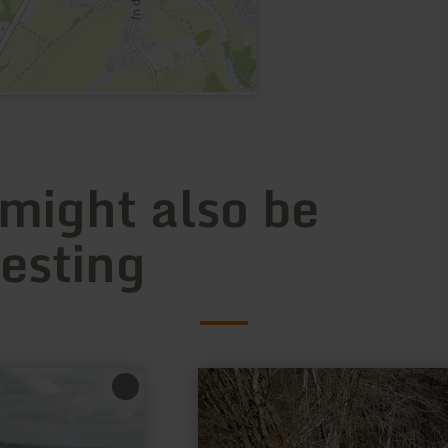
 might also be
resting
learn
more
about:
picnic
place