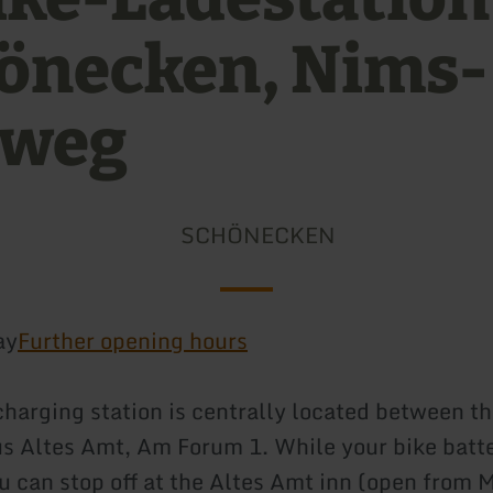
önecken, Nims-
dweg
SCHÖNECKEN
ay
Further opening hours
charging station is centrally located between th
s Altes Amt, Am Forum 1. While your bike batte
u can stop off at the Altes Amt inn (open from 