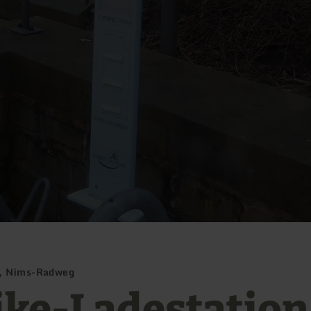
n, Nims-Radweg
ike-Ladestation