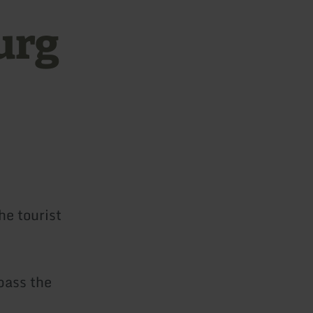
urg
he tourist
pass the