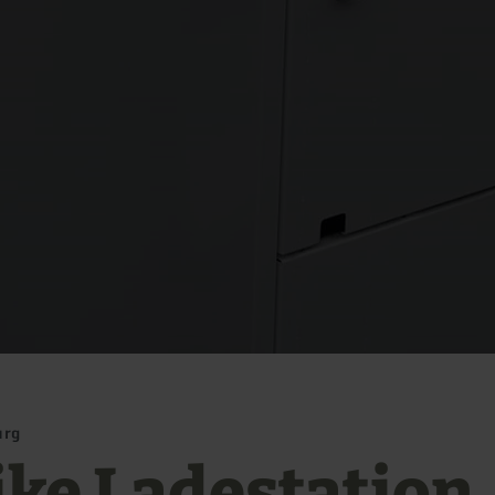
urg
ike Ladestation