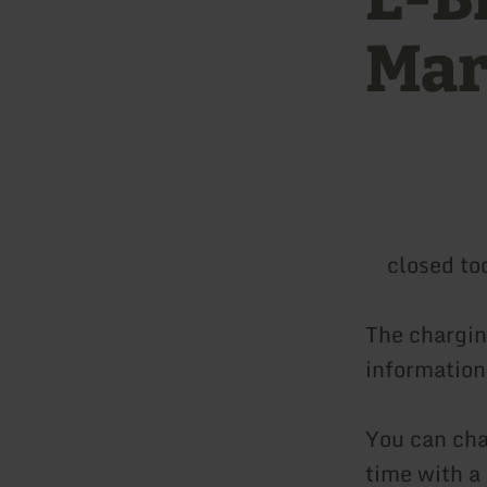
Mar
closed to
The charging
information
You can cha
time with a 