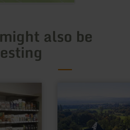
 might also be
resting
learn
more
about:
Schloss
Burgau