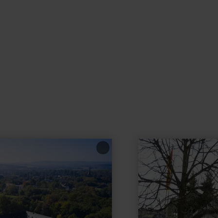
learn
more
about:
Tourist
Information
Tourist
Office
Ulmen