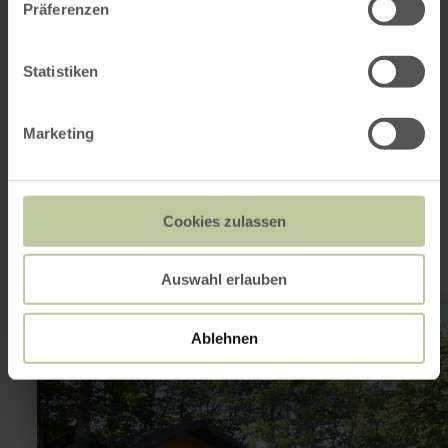
in Karte anzeigen
Präferenzen
Statistiken
Das könnte auch
Marketing
noch interessant
sein
Cookies zulassen
Auswahl erlauben
mehr
erfahren
Ablehnen
zu:
Wald-
Jugendcamp
Stadtkyll