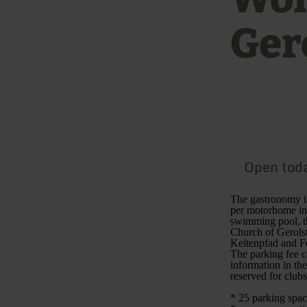
Ger
Open tod
The gastronomy in
per motorhome inc
swimming pool, th
Church of Gerolst
Keltenpfad and Fe
The parking fee c
information in the
reserved for clubs
* 25 parking spac