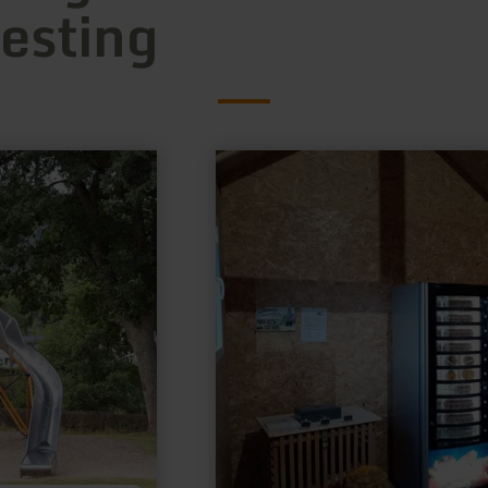
resting
learn
more
about:
Verkaufsbüdchen
Meyerhof