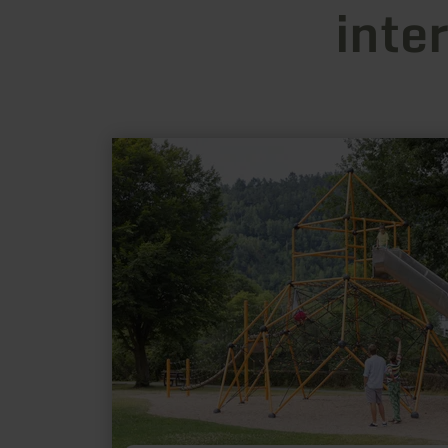
inte
learn
more
about:
Spielplatz
Einruhr