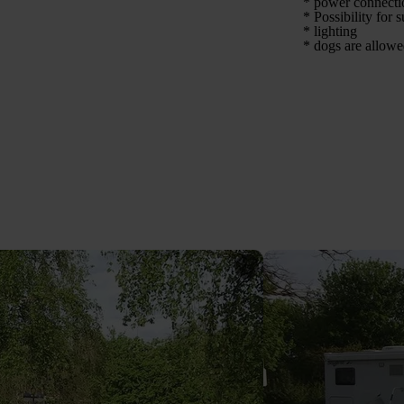
* power connecti
* Possibility for 
* lighting
* dogs are allow