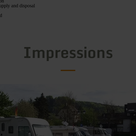
on
supply and disposal
ed
Impressions