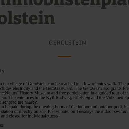
olstein
GEROLSTEIN
ay
 the village of Gerolstein can be reached in a few minutes walk. The p
ludes electricity and the GeroGastCard. The GeroGastCard grants Free
e Natural History Museum and free participation in a guided tour of t
ein. The entrances to the Kyll-Radweg, Eifelsteig and the Vulkaneifelp
lsenpfad are nearby.
an be paid during the opening hours of the indoor and outdoor pool, in t
 station or directly on site. Please note: on Tuesdays the indoor swimmi
 and closed for individual guests.
es