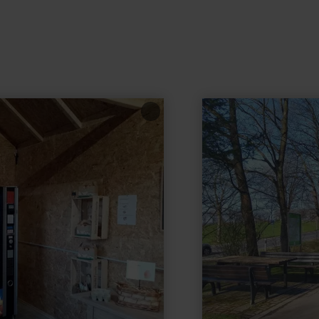
learn
more
about:
Wanderparkplatz
sowjetische
Kriegsgräberstätte