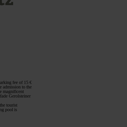
arking fee of 15 €
 admission to the
he magnificent
fade Gerolsteiner
he tourist
ng pool is