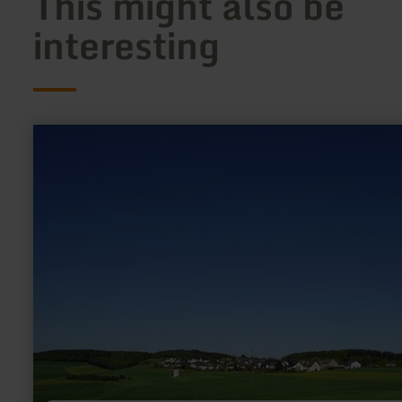
This might also be
interesting
learn
more
about:
Ortsgemeinde
Herresbach