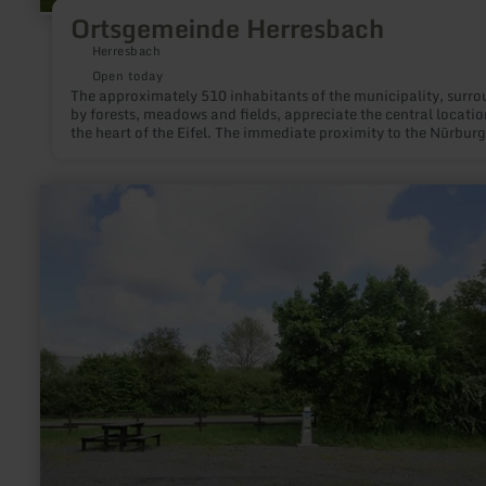
Ortsgemeinde Herresbach
Herresbach
Open today
The approximately 510 inhabitants of the municipality, surr
by forests, meadows and fields, appreciate the central locatio
the heart of the Eifel. The immediate proximity to the Nürburgring,
the Ahr, the Rhine and moselle as well as the "Hohe Acht" (74
the highest elevation of the Eifel, offers an ideal environment 
motorsport fans as well as those seeking relaxation.
learn
more
about:
Wohnmobilstellplatz
Üttfeld