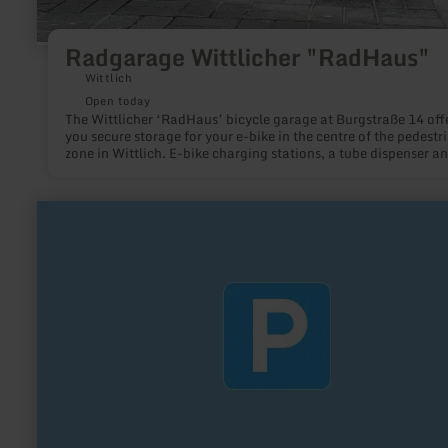
Radgarage Wittlicher "RadHaus"
Wittlich
Open today
The Wittlicher ‘RadHaus’ bicycle garage at Burgstraße 14 off
you secure storage for your e-bike in the centre of the pedestr
zone in Wittlich. E-bike charging stations, a tube dispenser a
service station as well as lockable lockers round off the offer.
advantage of this opportunity.
learn
more
about:
Wanderparkplatz
Cafe
Maus