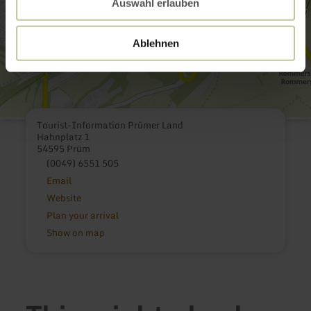
Auswahl erlauben
Ablehnen
Tourist-Information Prümer Land
Hahnplatz 1
54595 Prüm
(0049) 6551 505
Email
Website
Plan your arrival
Show on map