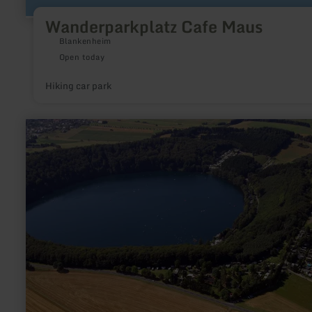
Wanderparkplatz Cafe Maus
Blankenheim
Open today
Hiking car park
learn
more
about:
Campingplatz
"Feriendorf
Pulvermaar"