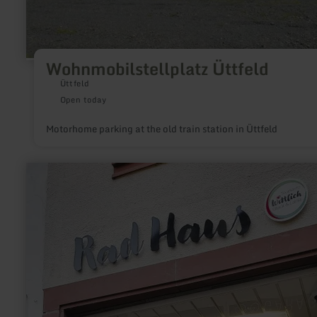
Wohnmobilstellplatz Üttfeld
Üttfeld
Open today
Motorhome parking at the old train station in Üttfeld
learn
more
about:
Radgarage
Wittlicher
"RadHaus"