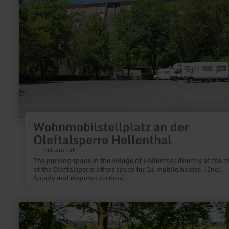
Oleftalsperre
Hellenthal
Wohnmobilstellplatz an der
Oleftalsperre Hellenthal
Hellenthal
The parking space in the village of Hellenthal directly at the 
of the Oleftalsperre offers space for 16 mobile homes. (Incl.
Supply and disposal station)
learn
more
about: