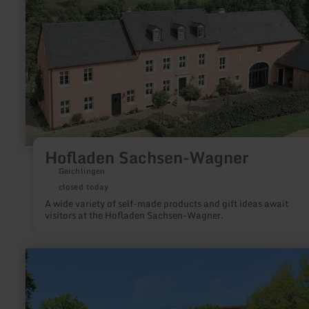
Sachsen-
Wagner
Hofladen Sachsen-Wagner
Geichlingen
closed today
A wide variety of self-made products and gift ideas await
visitors at the Hofladen Sachsen-Wagner.
learn
more
about:
Wohnmobilstellplatz
an
der