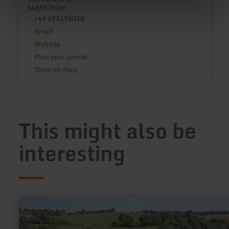
54595 Prüm
+49 655195010
Email
Website
Plan your arrival
Show on map
This might also be
interesting
learn
more
about:
Hofladen