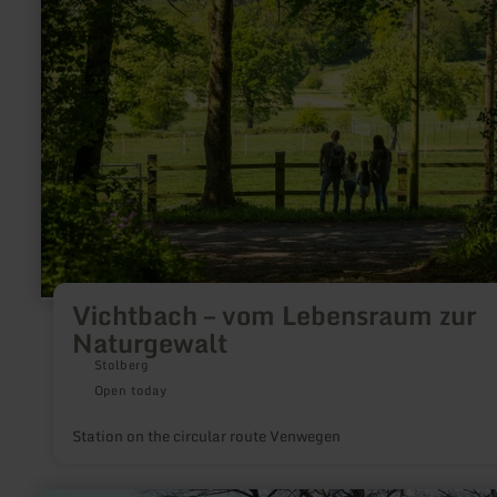
Vichtbach
–
vom
Lebensraum
zur
Naturgewalt
Vichtbach – vom Lebensraum zur
Naturgewalt
Stolberg
Open today
Station on the circular route Venwegen
learn