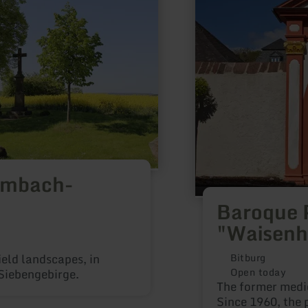
"Waisenhaus"
imbach-
Baroque 
"Waisenh
eld landscapes, in
Bitburg
Open today
 Siebengebirge.
The former medie
Since 1960, the 