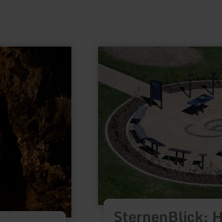
learn
more
about:
SternenBlick:
Hellenthal
"Kosmisches
Wetter"
SternenBlick: H