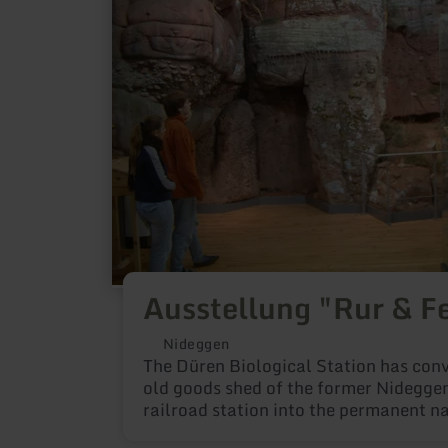
&amp;
Fels"
Ausstellung "Rur & F
Nideggen
The Düren Biological Station has conv
old goods shed of the former Nidegg
railroad station into the permanent n
history exhibition "Rur and Rock".