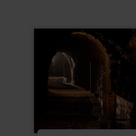
learn
more
about:
Besucherbergwerk
"Grube
Wohlfahrt"