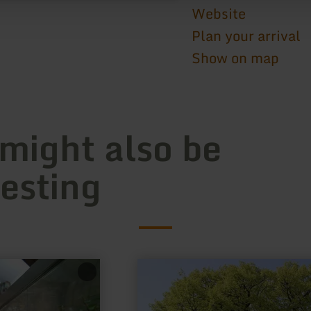
Website
Plan your arrival
Show on map
 might also be
resting
learn
more
about:
Bördeblick
"Heimbach-