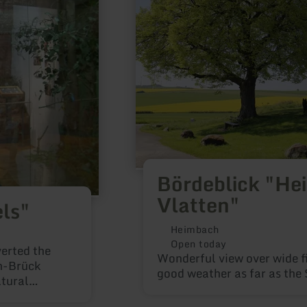
Vlatten"
Bördeblick "He
Vlatten"
els"
Heimbach
Open today
erted the
Wonderful view over wide fi
en-Brück
good weather as far as the
atural