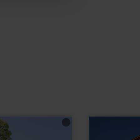
learn
more
about:
Baroque
Palace