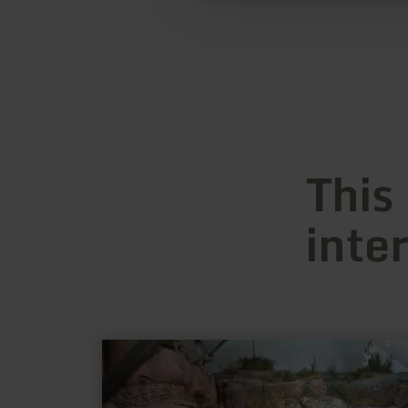
This
inte
learn
more
about:
Ausstellung
"Rur