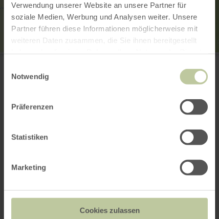
Verwendung unserer Website an unsere Partner für
soziale Medien, Werbung und Analysen weiter. Unsere
Partner führen diese Informationen möglicherweise mit
weiteren Daten zusammen, die Sie ihnen bereitgestellt
haben oder die sie im Rahmen Ihrer Nutzung der Dienste
Mariensäule
gesammelt haben.
Marienstraße 1
Einwilligungsauswahl
54578 Oberbettingen
Notwendig
+49 6591 133300
Website
Präferenzen
Plan your arrival
Show on map
Statistiken
Marketing
This might also be
interesting
Cookies zulassen