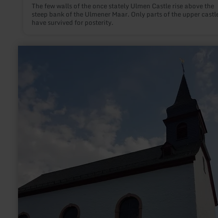
The few walls of the once stately Ulmen Castle rise above the
steep bank of the Ulmener Maar. Only parts of the upper castl
have survived for posterity.
learn
more
about:
Kirche
zum
Heiligen
Kreuz
Heckenmünster