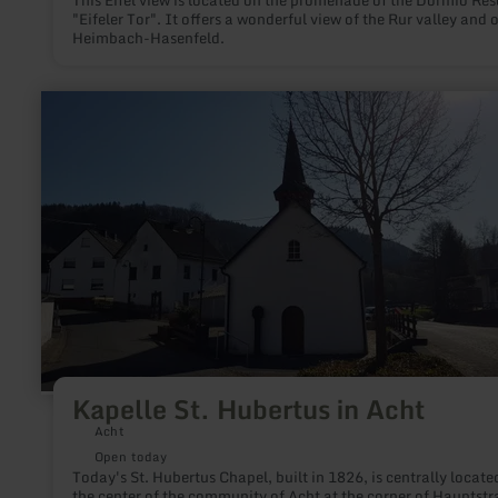
This Eifel view is located on the promenade of the Dormio Res
"Eifeler Tor". It offers a wonderful view of the Rur valley and 
Heimbach-Hasenfeld.
learn
more
about:
Kapelle
St.
Hubertus
in
Acht
Kapelle St. Hubertus in Acht
Acht
Open today
Today's St. Hubertus Chapel, built in 1826, is centrally locate
the center of the community of Acht at the corner of Hauptstr