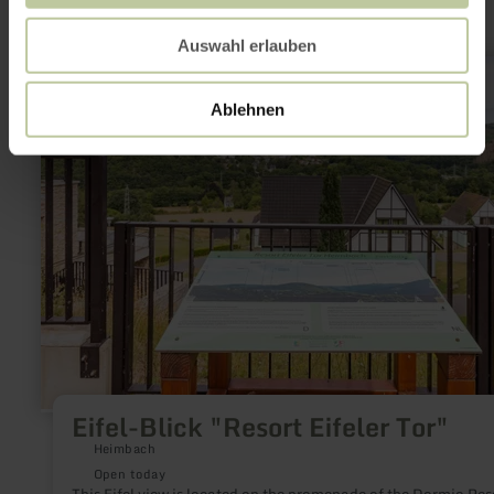
Auswahl erlauben
learn
more
about:
Ablehnen
Eifel-
Blick
"Resort
Eifeler
Tor"
Eifel-Blick "Resort Eifeler Tor"
Heimbach
Open today