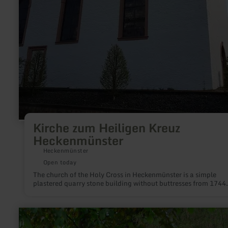
Kirche zum Heiligen Kreuz
Heckenmünster
Heckenmünster
Open today
The church of the Holy Cross in Heckenmünster is a simple
plastered quarry stone building without buttresses from 1744.
learn
more
about: