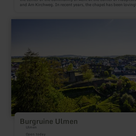
and Am Kirchweg. In recent years, the chapel has been loving
restored as part of a large number of building measures and i
a neat eye-catcher in the middle of the village.
learn
more
about:
Burgruine
Ulmen
Burgruine Ulmen
Ulmen
Open today