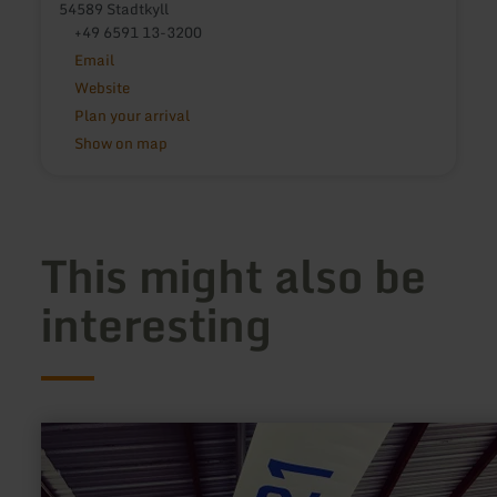
54589 Stadtkyll
+49 6591 13-3200
Email
Website
Plan your arrival
Show on map
This might also be
interesting
learn
more
about:
Utscheid