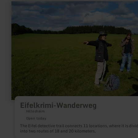
learn
more
about:
Eifelkrimi-
Wanderweg
Eifelkrimi-Wanderweg
Hillesheim
Open today
The Eifel detective trail connects 11 locations, where it is divi
into two routes of 18 and 20 kilometers.