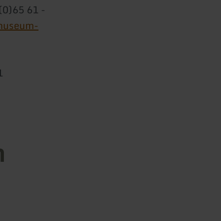
(0)65 61 -
museum-
1
n