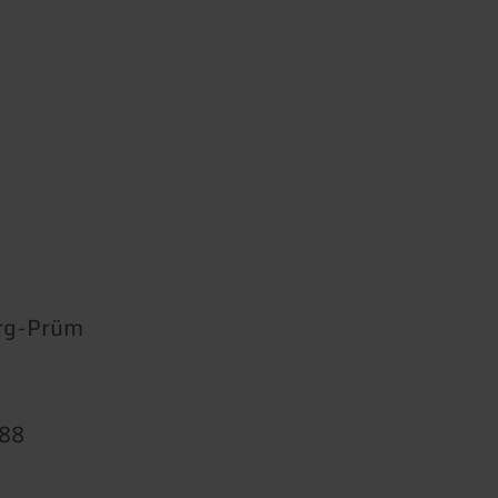
rg-Prüm
888