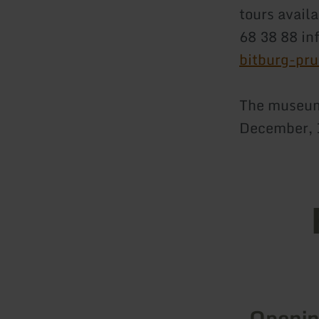
tours avail
68 38 88 i
bitburg-pr
The museum 
December, 1
Openin