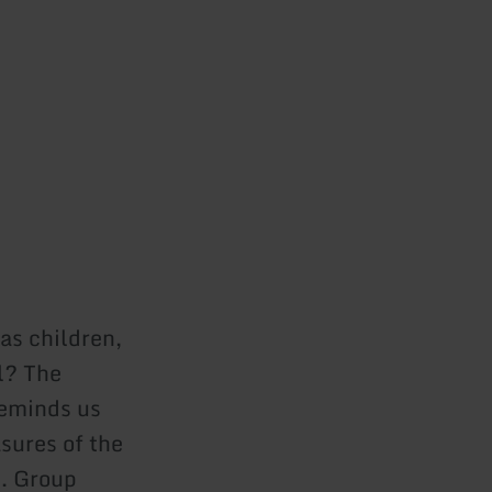
 as children,
l? The
reminds us
sures of the
n. Group