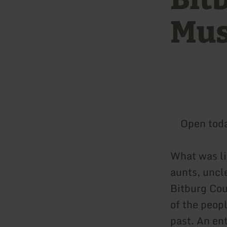
Mu
Open tod
What was lif
aunts, uncl
Bitburg Cou
of the peop
past. An en