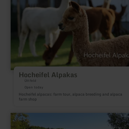
Hocheifel Alpakas
Üttfeld
Open today
Hocheifel alpacas: farm tour, alpaca breeding and alpaca
farm shop
learn
more
about:
Sterenbachsee