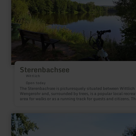
Sterenbachsee
Wittlich
Open today
The Sterenbachsee is picturesquely situated between Wittlich
Wengerohr and, surrounded by trees, is a popular local recrea
area for walks or as a running track for guests and citizens. Th
reservoir is 400 metres long and a maximum of 160 metres wid
is crossed from north to south by the Sterenbach stream, who
outflow is first channelled through pipes under the motorway
learn
later flows into the Lieser. Swimming in the lake is prohibited.
more
Fishing is permitted. Fishing licences are available from the to
about:
information office in Wittlich on presentation of a federal fis
Golfclub
licence.
Düren