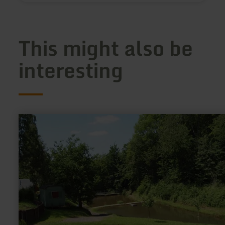
This might also be
interesting
learn
more
about:
Angeln
im
Silberquellchen
(Angelteich)