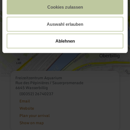
Cookies zulassen
Auswahl erlauben
Ablehnen
Freizeitzentrum Aquarium
Rue des Pépinières / Sauerpromenade
6645 Wasserbillig
(00352) 26740237
Email
Website
Plan your arrival
Show on map