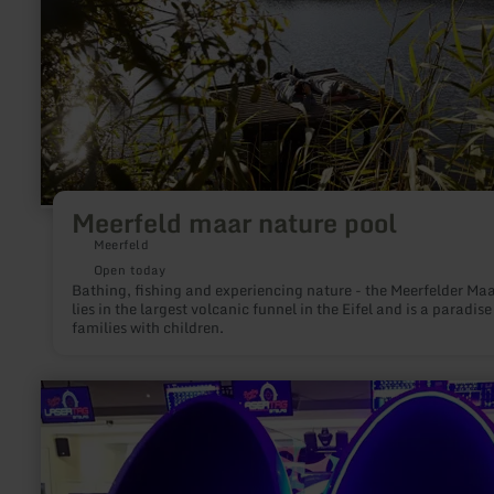
Meerfeld maar nature pool
Meerfeld
Open today
Bathing, fishing and experiencing nature - the Meerfelder Ma
lies in the largest volcanic funnel in the Eifel and is a paradise
families with children.
learn
more
about:
Lasertag
Arena
und
VR