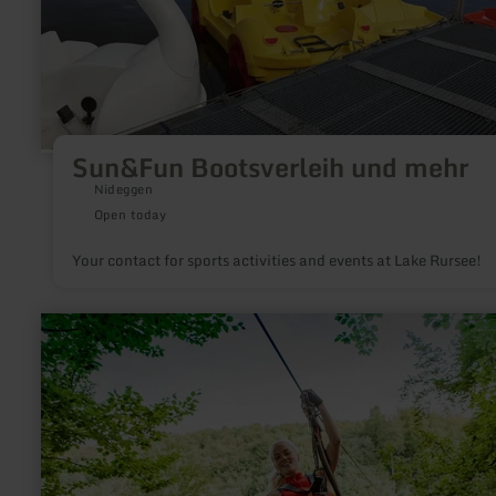
Sun&Fun Bootsverleih und mehr
Nideggen
Open today
Your contact for sports activities and events at Lake Rursee!
learn
more
about:
Ziplining
-
Action,
Fun
&amp;
Abenteuer