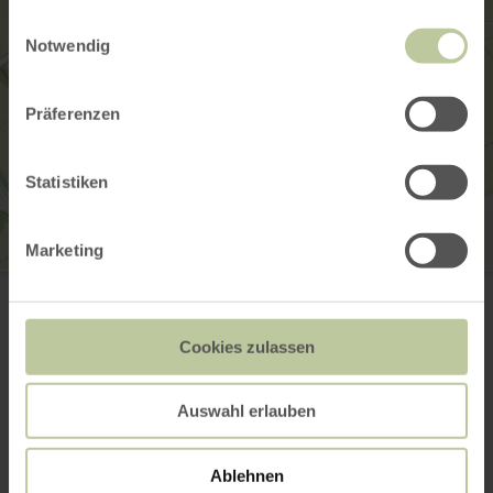
gesammelt haben.
Einwilligungsauswahl
Notwendig
Präferenzen
Statistiken
Marketing
Angeln - Stauweiher in Dohm-Lammersdorf
Weiherstraße 7
54576 Dohm-Lammersdorf
+49 6593 1270
Cookies zulassen
Plan your arrival
Show on map
Auswahl erlauben
Ablehnen