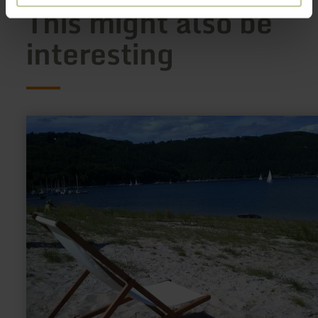
This might also be
interesting
learn
more
about:
Freibad-
Sonnenstrand
Eschauel