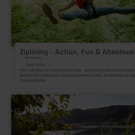
Ziplining - Action, Fun & Abenteue
Berlingen
Open today
Your adventure is waiting for you - professionally trained tour
guides will make your zipline adventure safe, breathtaking an
unforgettable.
learn
more
about:
Meerfeld
maar
nature
pool