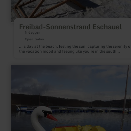
Freibad-Sonnenstrand Eschauel
Nideggen
Open today
... a day at the beach, feeling the sun, capturing the serenity o
the vacation mood and feeling like you're in the south...
learn
more
about:
Sun&amp;Fun
Bootsverleih
und
mehr