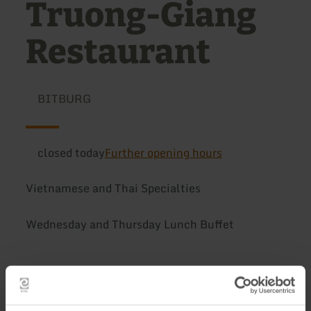
Truong-Giang
Restaurant
BITBURG
closed today
Further opening hours
Vietnamese and Thai Specialties
Wednesday and Thursday Lunch Buffet
Further