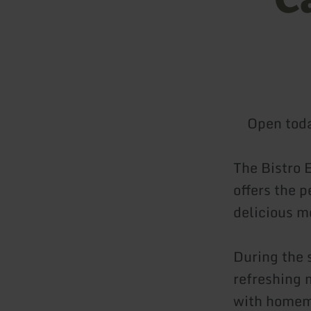
Open tod
The Bistro E
offers the p
delicious m
During the 
refreshing 
with homema