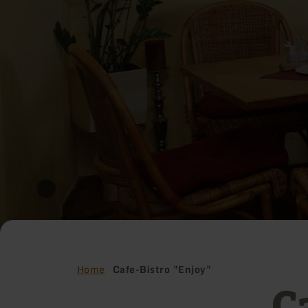
Home
Cafe-Bistro "Enjoy"
C