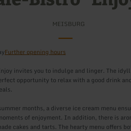
MEISBURG
ay
Further opening hours
njoy invites you to indulge and linger. The idyl
erfect opportunity to relax with a good drink an
eals.
summer months, a diverse ice cream menu ensu
moments of enjoyment. In addition, there is aro
de cakes and tarts. The hearty menu offers bo