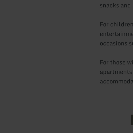
snacks and 
For children
entertainmen
occasions s
For those wi
apartments 
accommoda