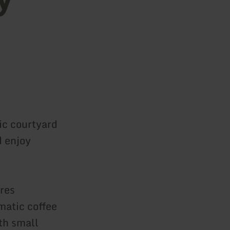
lic courtyard
d enjoy
res
matic coffee
th small