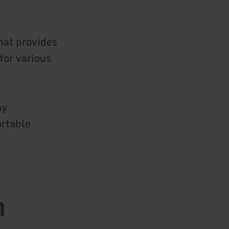
that provides
for various
ay
rtable
n