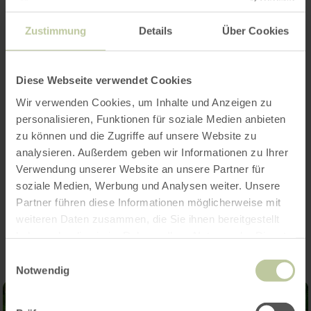
information
Zustimmung
Details
Über Cookies
Opening hours
Diese Webseite verwendet Cookies
Wir verwenden Cookies, um Inhalte und Anzeigen zu
Features / Special features
personalisieren, Funktionen für soziale Medien anbieten
zu können und die Zugriffe auf unsere Website zu
Categories
analysieren. Außerdem geben wir Informationen zu Ihrer
Verwendung unserer Website an unsere Partner für
soziale Medien, Werbung und Analysen weiter. Unsere
Partner führen diese Informationen möglicherweise mit
Impressions
weiteren Daten zusammen, die Sie ihnen bereitgestellt
haben oder die sie im Rahmen Ihrer Nutzung der Dienste
gesammelt haben.
Einwilligungsauswahl
Notwendig