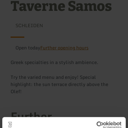
Taverne Samos
SCHLEIDEN
Open today
Further opening hours
Greek specialties in a stylish ambience.
Try the varied menu and enjoy! Special
highlight: the sun terrace directly above the
Olef!
Further