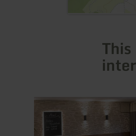
This
inte
learn
more
about:
Restaurant
Im
Goldenen
Grund