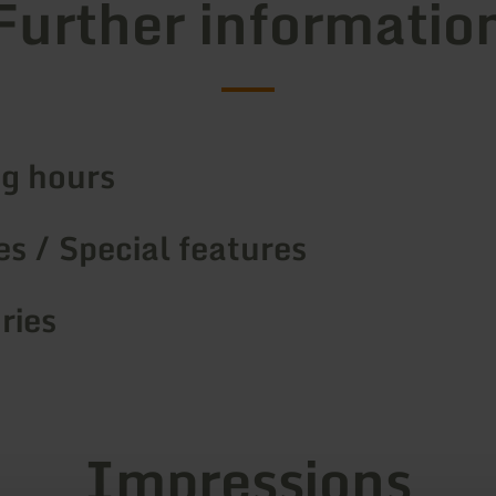
Further informatio
g hours
s / Special features
ries
Impressions