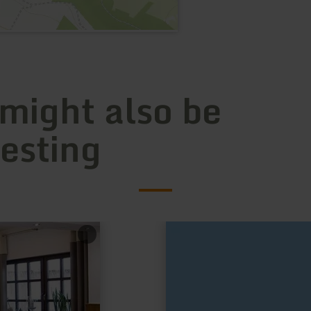
 might also be
resting
learn
more
about:
Café
Dachsbau