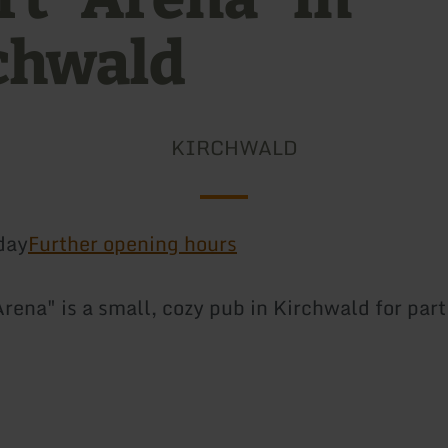
chwald
KIRCHWALD
day
Further opening hours
rena" is a small, cozy pub in Kirchwald for part