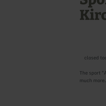
Kir
closed to
The sport "A
much more.