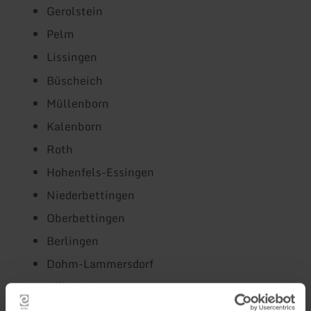
Gerolstein
Pelm
Lissingen
Büscheich
Müllenborn
Kalenborn
Roth
Hohenfels-Essingen
Niederbettingen
Oberbettingen
Berlingen
Dohm-Lammersdorf
Hillesheim
Betteldorf