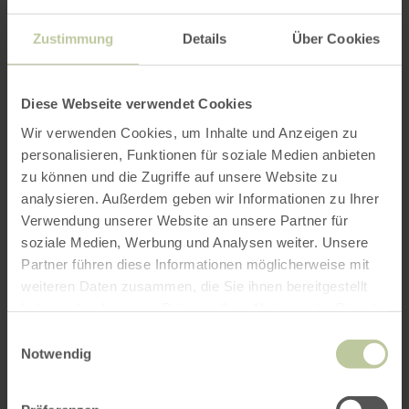
Hinterweiler
Zustimmung
Details
Über Cookies
Kirchweiler
Michelbach
Diese Webseite verwendet Cookies
Birresborn
Wir verwenden Cookies, um Inhalte und Anzeigen zu
Hinterhausen
personalisieren, Funktionen für soziale Medien anbieten
Büdesheim
zu können und die Zugriffe auf unsere Website zu
analysieren. Außerdem geben wir Informationen zu Ihrer
Oos
Verwendung unserer Website an unsere Partner für
Lissendorf
soziale Medien, Werbung und Analysen weiter. Unsere
Partner führen diese Informationen möglicherweise mit
Berndorf
weiteren Daten zusammen, die Sie ihnen bereitgestellt
haben oder die sie im Rahmen Ihrer Nutzung der Dienste
Further
gesammelt haben.
Einwilligungsauswahl
Notwendig
information