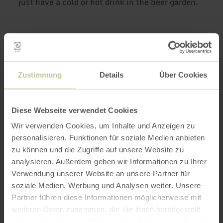
just have a cold or hot drink in the beer garden.
Further
information
Zustimmung
Details
Über Cookies
Diese Webseite verwendet Cookies
Opening hours
Wir verwenden Cookies, um Inhalte und Anzeigen zu
personalisieren, Funktionen für soziale Medien anbieten
Features / Special features
zu können und die Zugriffe auf unsere Website zu
analysieren. Außerdem geben wir Informationen zu Ihrer
Categories
Verwendung unserer Website an unsere Partner für
soziale Medien, Werbung und Analysen weiter. Unsere
Seating capacity
Partner führen diese Informationen möglicherweise mit
weiteren Daten zusammen, die Sie ihnen bereitgestellt
haben oder die sie im Rahmen Ihrer Nutzung der Dienste