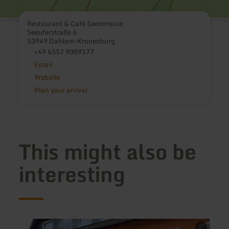
Restaurant & Café Seeterrasse
Seeuferstraße 6
53949 Dahlem-Kronenburg
+49 6557 9009177
Email
Website
Plan your arrival
This might also be
interesting
learn
learn