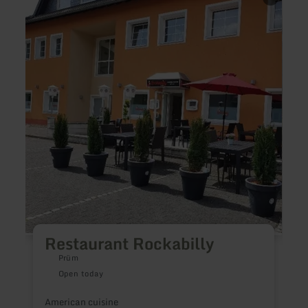
more
more
about:
about
Restaurant
Gasth
Rockabilly
Zum
Holz
Restaurant Rockabilly
Prüm
R
e
Open today
American cuisine