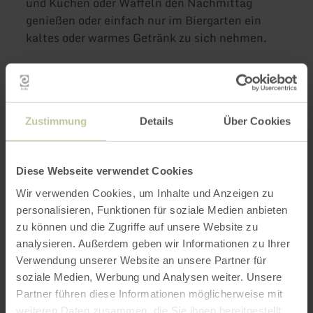
und Kuchen oder Waffeln den Nachmittag
genießen oder einfach nur im Biergarten ein
kaltes oder warmes Getränk zu sich nehmen.
Weitere Infos
Zustimmung
Details
Über Cookies
Diese Webseite verwendet Cookies
Öffnungszeiten
Wir verwenden Cookies, um Inhalte und Anzeigen zu
Merkmale / Besonderheiten
personalisieren, Funktionen für soziale Medien anbieten
zu können und die Zugriffe auf unsere Website zu
analysieren. Außerdem geben wir Informationen zu Ihrer
Kategorien
Verwendung unserer Website an unsere Partner für
soziale Medien, Werbung und Analysen weiter. Unsere
Platzangebot
Partner führen diese Informationen möglicherweise mit
weiteren Daten zusammen, die Sie ihnen bereitgestellt