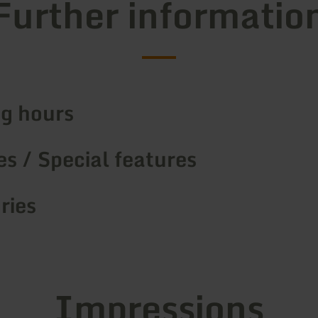
Further informatio
g hours
s / Special features
ries
Impressions