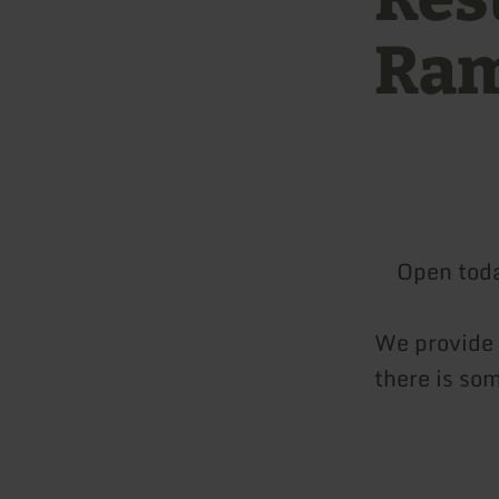
Ram
Open tod
We provide 
there is som