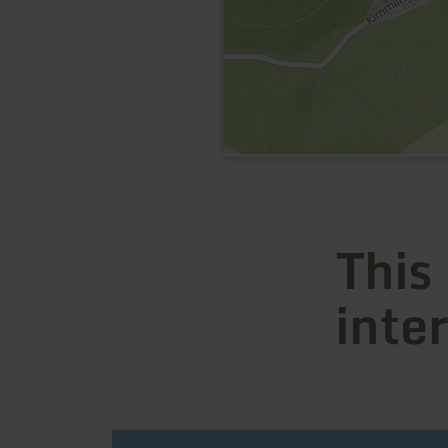
This
inte
learn