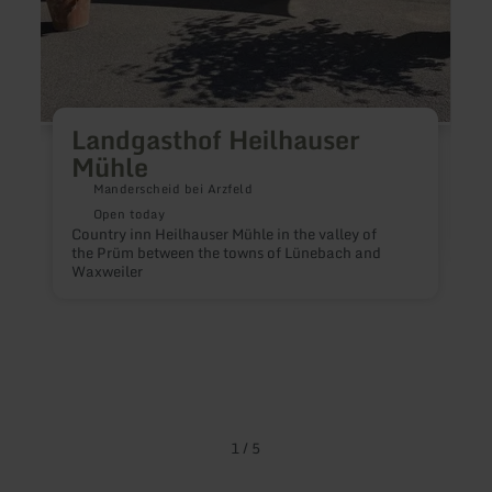
Landgasthof Heilhauser
Mühle
Manderscheid bei Arzfeld
Open today
Country inn Heilhauser Mühle in the valley of
the Prüm between the towns of Lünebach and
G
Waxweiler
P
G
1
/
5