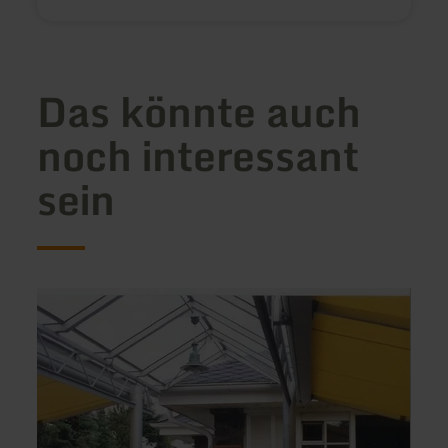
Das könnte auch
noch interessant
sein
mehr
mehr
erfahren
erfah
zu:
zu:
Eiscafe
Hann
-
Milch
Bistro
Express