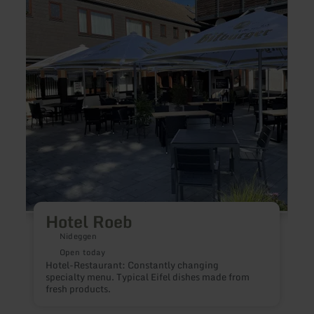
Roeb
der
Biobä
Utters
Hotel Roeb
Nideggen
Open today
Hotel-Restaurant: Constantly changing
specialty menu. Typical Eifel dishes made from
fresh products.
E