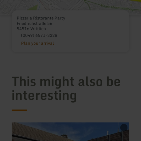
Pizzeria Ristorante Party
Friedrichstraße 56
54516 Wittlich
(0049) 6571-3328
Plan your arrival
This might also be
interesting
learn
learn
more
more
about:
about
Hotel
Knusp