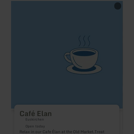
learn
learn
more
more
about:
about
Café
Reuth
Elan
-
Gasth
Huber
Hamb
Bar
Café Elan
Euskirchen
Open today
Relax in our Cafe Élan at the Old Market.Treat