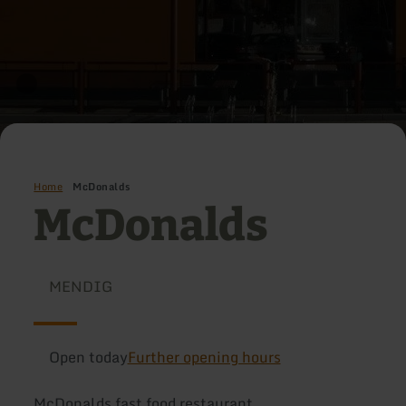
Home
McDonalds
McDonalds
MENDIG
Open today
Further opening hours
McDonalds fast food restaurant