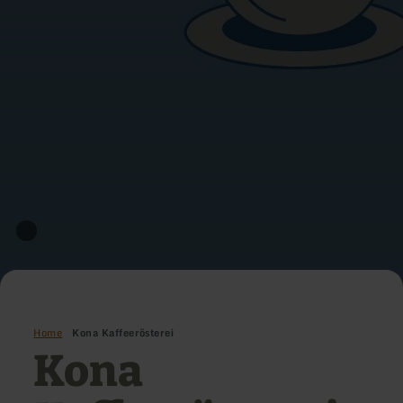
Home
Kona Kaffeerösterei
Kona