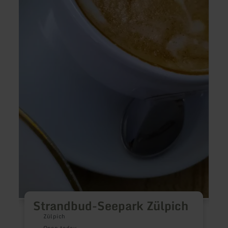
T
Strandbud-Seepark Zülpich
Zülpich
Open today