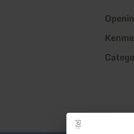
Openin
Kenmer
Catego