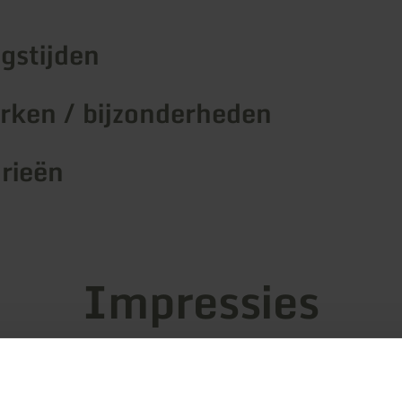
gstijden
ken / bijzonderheden
rieën
Impressies