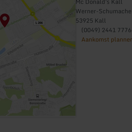
Mc Donald's Kall
Werner-Schumacher
53925 Kall
(0049) 2441 777
Aankomst planne