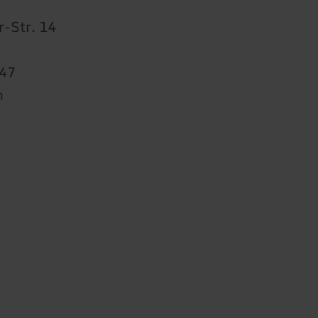
-Str. 14
647
n