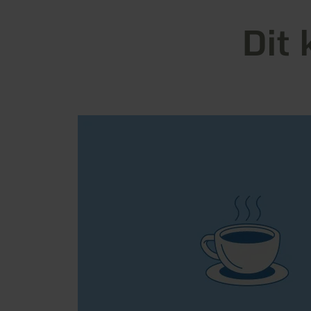
Dit 
meer
informatie
over:
Café
Tolbiacum