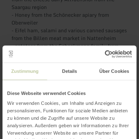
Saargau region
- Honey from the Schönecker apiary from
Oberweiler
- Eifel ham, salami and various canned sausages
from the Billen meat market in Nattenheim
- potatoes from the Schackmann family from
Prümzurlay
- various fruit spreads from our farm
Zustimmung
Details
Über Cookies
In addition, depending on the season, there are
also fresh fruits
Diese Webseite verwendet Cookies
Wir verwenden Cookies, um Inhalte und Anzeigen zu
Further
personalisieren, Funktionen für soziale Medien anbieten
zu können und die Zugriffe auf unsere Website zu
information
analysieren. Außerdem geben wir Informationen zu Ihrer
Verwendung unserer Website an unsere Partner für