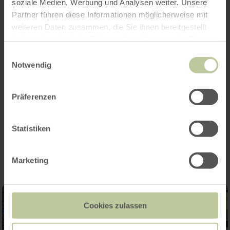
soziale Medien, Werbung und Analysen weiter. Unsere
Partner führen diese Informationen möglicherweise mit
weiteren Daten zusammen, die Sie ihnen bereitgestellt
Opening hours
haben oder die sie im Rahmen Ihrer Nutzung der Dienste
gesammelt haben.
Einwilligungsauswahl
Features / Special features
Notwendig
Categories
Präferenzen
Impressions
Statistiken
Marketing
Cookies zulassen