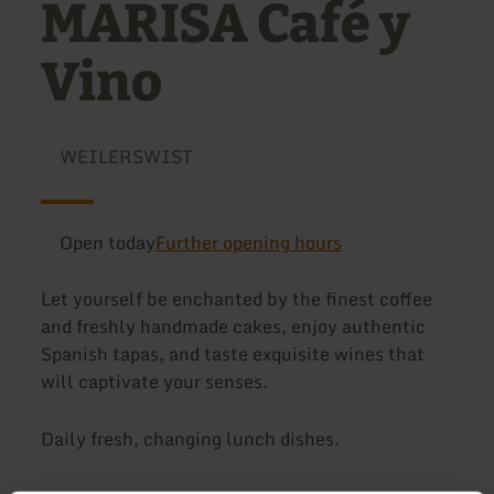
MARISA Café y
Vino
WEILERSWIST
Open today
Further opening hours
Let yourself be enchanted by the finest coffee
and freshly handmade cakes, enjoy authentic
Spanish tapas, and taste exquisite wines that
will captivate your senses.
Daily fresh, changing lunch dishes.