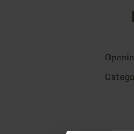
Openin
Catego