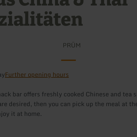
zialitäten
PRÜM
ay
Further opening hours
nack bar offers freshly cooked Chinese and tea s
are desired, then you can pick up the meal at th
joy it at home.