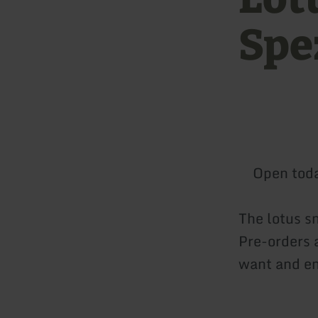
Spe
Open tod
The lotus s
Pre-orders 
want and en