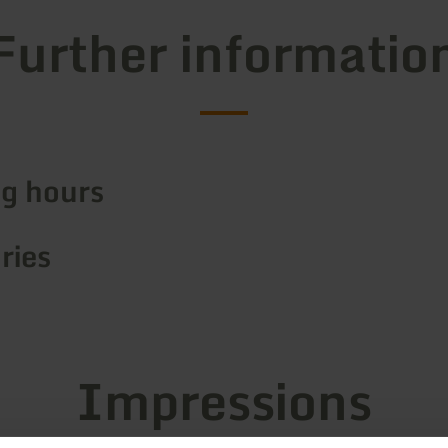
Further informatio
g hours
ries
Impressions