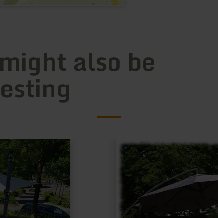
 might also be
resting
learn
more
about:
Gaststätte
Camping
Eifelidyll