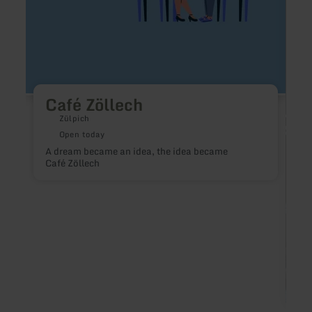
Café Zöllech
Zülpich
Open today
A dream became an idea, the idea became
Café Zöllech