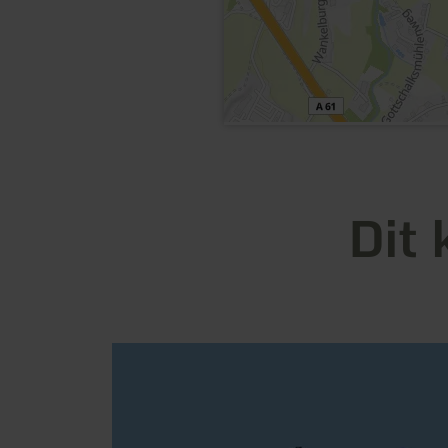
Dit 
meer
informatie
over:
Gasthaus
"Rübezahl"