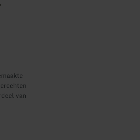
gemaakte
 gerechten
rdeel van