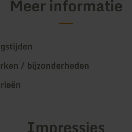
Meer informatie
gstijden
ken / bijzonderheden
rieën
Impressies