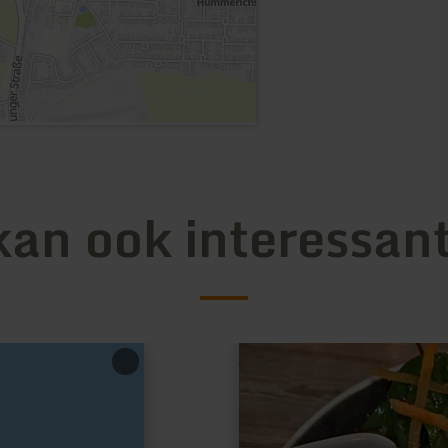
kan ook interessant
meer
informatie
over:
Restaurant
Asia
Haus