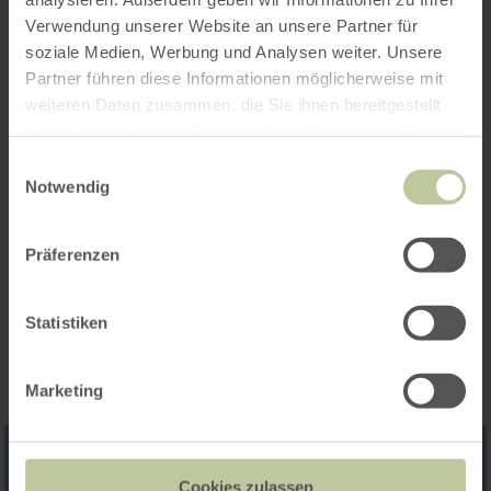
Verwendung unserer Website an unsere Partner für
soziale Medien, Werbung und Analysen weiter. Unsere
Partner führen diese Informationen möglicherweise mit
Opening hours
weiteren Daten zusammen, die Sie ihnen bereitgestellt
haben oder die sie im Rahmen Ihrer Nutzung der Dienste
Features / Special features
gesammelt haben.
Einwilligungsauswahl
Notwendig
Categories
Präferenzen
Impressions
Statistiken
Marketing
Cookies zulassen