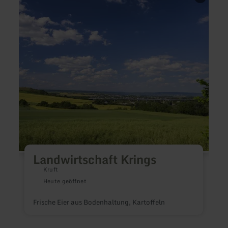
zu:
zu:
Landwirtschaft
Hille
Krings
Olivi
Café-
Resta
Landwirtschaft Krings
Kruft
Heute geöffnet
Frische Eier aus Bodenhaltung, Kartoffeln
G