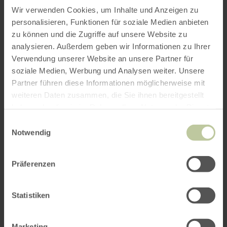
Ältere Menschen: alle Gerichte auch als kleine
Wir verwenden Cookies, um Inhalte und Anzeigen zu
Portionen möglich
personalisieren, Funktionen für soziale Medien anbieten
zu können und die Zugriffe auf unsere Website zu
analysieren. Außerdem geben wir Informationen zu Ihrer
Weitere Infos
Verwendung unserer Website an unsere Partner für
soziale Medien, Werbung und Analysen weiter. Unsere
Partner führen diese Informationen möglicherweise mit
weiteren Daten zusammen, die Sie ihnen bereitgestellt
haben oder die sie im Rahmen Ihrer Nutzung der Dienste
gesammelt haben.
Einwilligungsauswahl
Öffnungszeiten
Notwendig
Merkmale / Besonderheiten
Präferenzen
Kategorien
Statistiken
Marketing