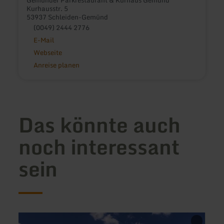
Kurhausstr. 5
53937 Schleiden-Gemünd
(0049) 2444 2776
E-Mail
Webseite
Anreise planen
Das könnte auch
noch interessant
sein
mehr
mehr
erfahren
erfah