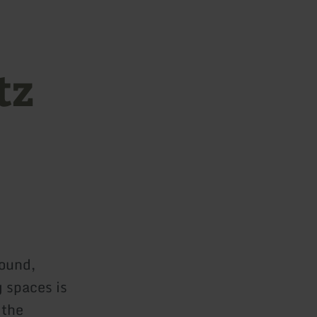
tz
round,
 spaces is
 the