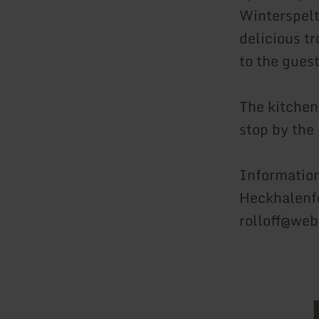
Winterspelt
delicious t
to the guest
The kitchen
stop by the 
Information
Heckhalenfe
rolloff@web