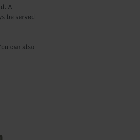
d. A
ys be served
You can also
n