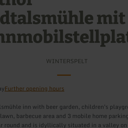
dtalsmühle mit
nmobilstellpla
WINTERSPELT
ay
Further opening hours
smühle inn with beer garden, children's playg
lawn, barbecue area and 3 mobile home parking
r round and is idyllically situated in a valley on