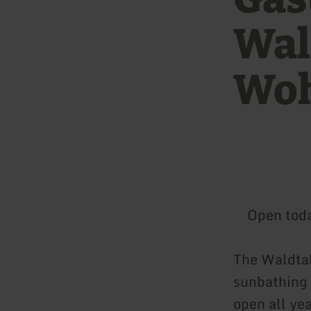
Wal
Woh
Open tod
The Waldtal
sunbathing 
open all yea