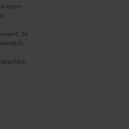
it eigen
en.
erveert. Je
aanmeldt.
halenfeld,