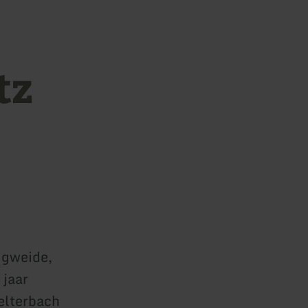
tz
igweide,
 jaar
pelterbach