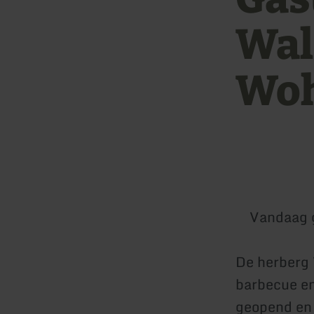
Wal
Woh
Vandaag 
De herberg 
barbecue en
geopend en 