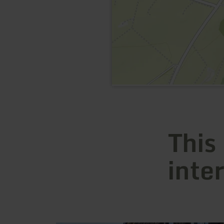
This
inte