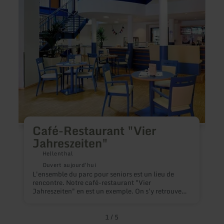
Café-
Café-
Restaurant
Luise
"Vier
Jahreszeiten"
Café-Restaurant "Vier
Jahreszeiten"
C
Hellenthal
Ouvert aujourd'hui
L'ensemble du parc pour seniors est un lieu de
rencontre. Notre café-restaurant "Vier
Jahreszeiten" en est un exemple. On s'y retrouve
chaque jour pour déguster un gâteau frais
accompagné d'un café ou pour partager un repas
en famille ou entre amis. Profitez de l'atmosphère
1
/
5