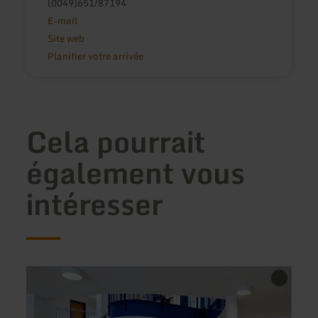
(0049)651/87194
E-mail
Site web
Planifier votre arrivée
Cela pourrait
également vous
intéresser
en
en
savoir
savoir
plus
plus
sur
sur
:
: