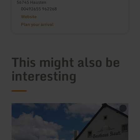
56745 Hausten
00492655 962268
Website
Plan your arrival
This might also be
interesting
learn
learn
more
more
about:
about
Gasthaus
Jugen
Kaut
Prüm