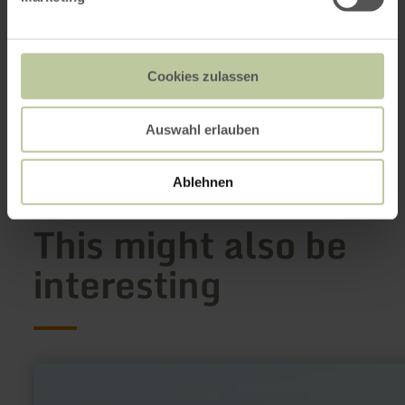
Verschneid 13
54597 Auw bei Prüm
+49 6552991345
Email
Cookies zulassen
Website
Plan your arrival
Auswahl erlauben
Show on map
Ablehnen
This might also be
interesting
learn
more
about: