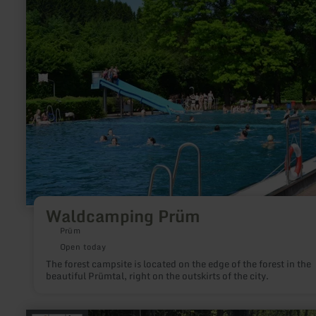
about:
Waldcamping
Prüm
Waldcamping Prüm
Prüm
Open today
The forest campsite is located on the edge of the forest in the
beautiful Prümtal, right on the outskirts of the city.
learn