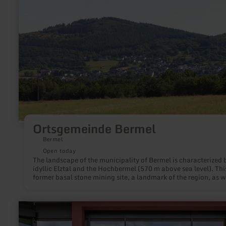
Ortsgemeinde
Bermel
Ortsgemeinde Bermel
Bermel
Open today
The landscape of the municipality of Bermel is characterized 
idyllic Elztal and the Hochbermel (570 m above sea level). This
former basal stone mining site, a landmark of the region, as w
the Kleinbermel together form the nature reserve "Hochberme
above the 350-soul community. The municipality of Bermel also
includes the district of Fensterseifen.
learn
more
about: