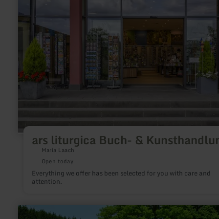
ars
liturgica
Buch-
&amp;
Kunsthandlung
ars liturgica Buch- & Kunsthandlu
Maria Laach
Open today
Everything we offer has been selected for you with care and
attention.
learn
more