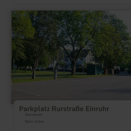
learn
more
about:
Parkplatz
Rurstraße
Einruhr
Parkplatz Rurstraße Einruhr
Simmerath
Open today